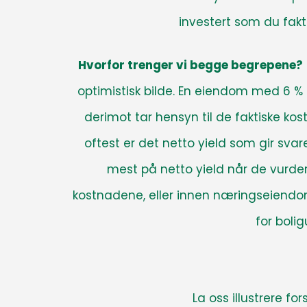
investert som du fakti
Hvorfor trenger vi begge begrepene?
optimistisk bilde. En eiendom med 6 % b
derimot tar hensyn til de faktiske k
oftest er det netto yield som gir sva
mest på netto yield når de vurder
kostnadene, eller innen næringseiendom
for boli
La oss illustrere f