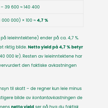
 – 39 600 ≈ 140 400
3 000 000) × 100 ≈
4,7 %
t på leieinntektene) ender på ca. 4,7 %.
t riktig bilde.
Netto yield på 4,7 % betyr
 140 000 kr). Resten av leieinntektene har
 overvurdert den faktiske avkastningen
yn til skatt
– de regner kun leie minus
iktigere bilde av
kontantavkastningen
de
, mens
netto yield
ser på hva du faktisk