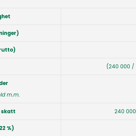
ighet
ninger)
rutto)
(240 000 /
der
hold m.m.
 skatt
240 000
22 %)