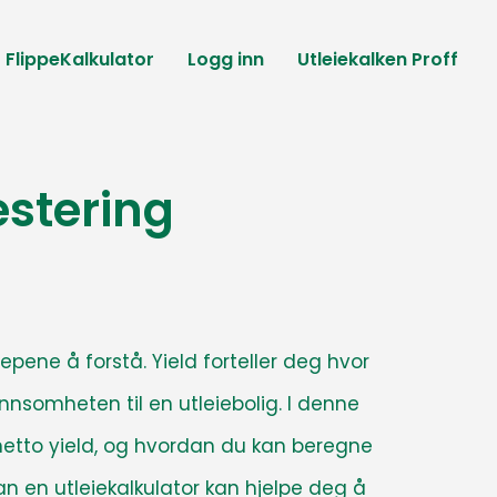
FlippeKalkulator
Logg inn
Utleiekalken Proff
estering
repene å forstå. Yield forteller deg hvor
ønnsomheten til en utleiebolig
. I denne
g netto yield, og hvordan du kan beregne
an en utleiekalkulator kan hjelpe deg å