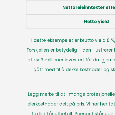
Netto leieinntekter ett
Netto yield
I dette eksempelet er brutto yield 8 %,
Forskjellen er betydelig – den illustrere
at av 3 millioner investert får du igjen 
gått med til å dekke kostnader og ska
Legg merke til at i mange profesjonell
eierkostnader delt på pris. Vi har her ta
faktisk får utbetalt. Poenget står uan