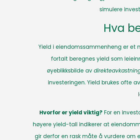
simulere inves
Hva bet
Yield i eiendomssammenheng er et mål
fortalt beregnes yield som leiein
øyeblikksbilde av
direkteavkastnin
investeringen. Yield brukes ofte a
Hvorfor er yield viktig?
For en invest
høyere yield-tall indikerer at eiendomm
gir derfor en rask måte å vurdere om en 