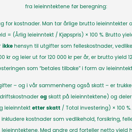
fra leieinntektene før beregning:
g for kostnader. Man tar årlige brutto leieinntekter
ield = (Årlig leieinntekt / Kjøpspris) × 100 %. Brutto yie
r
ikke
hensyn til utgifter som felleskostnader, vedli
 kr og leier ut for 120 000 kr per år, er brutto yield
teringen som “betales tilbake” i form av leieinntekter
ifter – og i vår sammenheng også skatt – er trukket
t driftskostnader
og
skatt på leieinntektene) og dele
g leieinntekt
etter skatt
/ Total investering) × 100 %. 
udere kostnader som vedlikehold, forsikring, fellesut
 leieinntektene. Med andre ord forteller netto yield