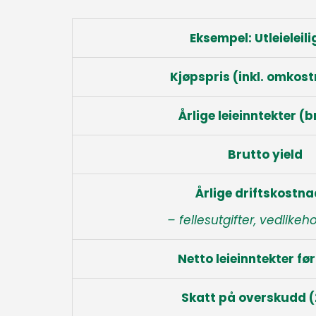
Eksempel:
Utleieleil
Kjøpspris (inkl. omkost
Årlige leieinntekter (b
Brutto yield
Årlige driftskostna
– fellesutgifter, vedlike
Netto leieinntekter før
Skatt på overskudd (