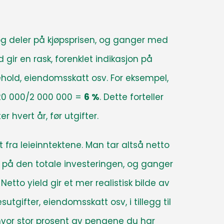
 og deler på kjøpsprisen, og ganger med
ld gir en rask, forenklet indikasjon på
kehold, eiendomsskatt osv. For eksempel,
 120 000/2 000 000 =
6 %
. Dette forteller
 hvert år, før utgifter.
 fra leieinntektene. Man tar altså netto
r på den totale investeringen, og ganger
Netto yield gir et mer realistisk bilde av
gifter, eiendomsskatt osv, i tillegg til
 hvor stor prosent av pengene du har