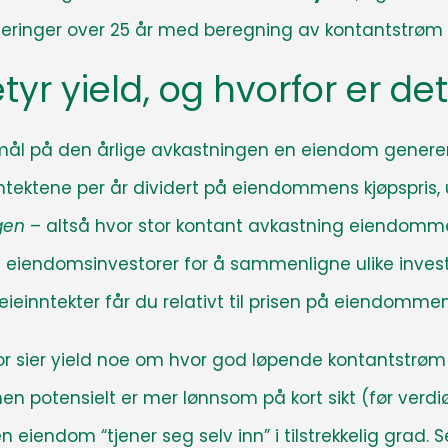
teringer over 25 år med beregning av kontantstrøm 
yr yield, og hvorfor er det
 på den årlige avkastningen en eiendom genererer i 
ntektene per år dividert på eiendommens kjøpspris, u
gen
– altså hvor stor kontant avkastning eiendomm
v eiendomsinvestorer for å sammenligne ulike invest
leieinntekter får du relativt til prisen på eiendommen
or sier yield noe om hvor god løpende kontantstrøm
en potensielt er mer lønnsom på kort sikt (før verdi
eiendom “tjener seg selv inn” i tilstrekkelig grad. S