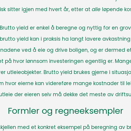
sk sitter igjen med hvert år, etter at
alle
løpende kos
Brutto yield er enkel å beregne og nyttig for en gro
rutto yield kan i praksis ha langt lavere avkastning n
ostnadene ved å eie og drive boligen, og er dermed 
ret på hvor lønnsom investeringen egentlig er
. Mange
er utleieobjekter
. Brutto yield brukes gjerne i situas
 hvor eierne kan videreføre mange kostnader til leie
gutleie der eieren selv må dekke det meste av drifts
Formler og regneeksempler
orskjellen med et konkret eksempel på beregning av br