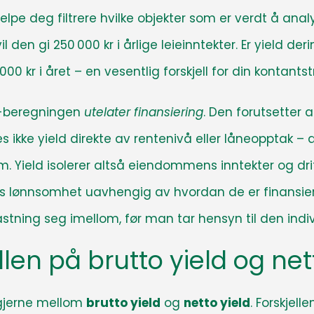
 hjelpe deg filtrere hvilke objekter som er verdt å a
vil den gi 250 000 kr i årlige leieinntekter. Er yield d
000 kr i året – en vesentlig forskjell for din kontants
ld-beregningen
utelater finansiering
. Den forutsetter
es ikke yield direkte av rentenivå eller låneopptak
. Yield isolerer altså eiendommens inntekter og drift
ønnsomhet uavhengig av hvordan de er finansier
stning seg imellom, før man tar hensyn til den indiv
llen på brutto yield og net
 gjerne mellom
brutto yield
og
netto yield
. Forskjell