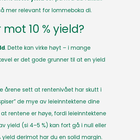
også mer relevant for lommeboka di.
 mot 10 % yield?
ld
. Dette kan virke høyt – i mange
Likevel er det gode grunner til at en yield
e årene sett at rentenivået har skutt i
“spiser” de mye av leieinntektene dine
at rentene er høye, fordi leieinntektene
yield (si 4–5 %) kan fort gå i null eller
% yield derimot har du en solid margin.