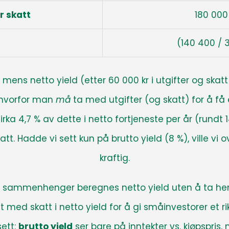
er skatt
180 000
(140 400 / 
 mens netto yield (etter 60 000 kr i utgifter og skat
r hvorfor man
må
ta med utgifter (og skatt) for å få e
cirka 4,7 % av dette i netto fortjeneste per år (rundt
tt. Hadde vi sett kun på brutto yield (8 %), ville vi
kraftig.
e sammenhenger beregnes netto yield uten å ta hens
tt med skatt i netto yield for å gi småinvestorer et r
sett:
brutto yield
ser bare på inntekter vs. kjøpspris