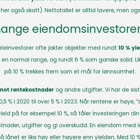
g her også skatt)
. Nettotallet er alltid lavere, men 
mange eiendomsinvestorer
leieinvestorer ofte jakter objekter med rundt
10 % yie
 en normal range, og rundt 6 % som ganske solid
. 
på 10 % trekkes frem som et mål for lønnsomhet.
 mot rentekostnader
og andre utgifter. Vi har de sist
,5 % i 2020 til over 5 % i 2023
. Når rentene er høye, 
eld på for eksempel 10 %, så tåler investeringen din 
ostnader, utgifter og gi overskudd. En eiendom med lav 
 lånet er like høy eller høyere enn yielden. Med 10 