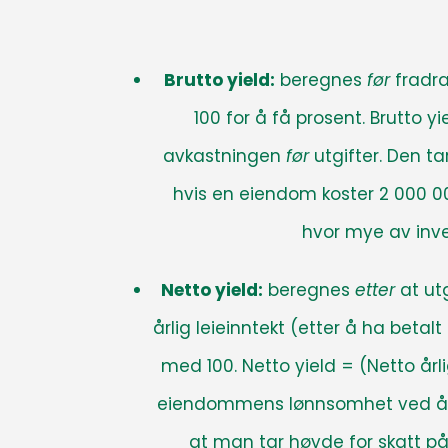
Brutto yield:
beregnes
før
fradra
100 for å få prosent
. Brutto y
avkastningen
før
utgifter. Den ta
hvis en eiendom koster 2 000 000
hvor mye av inves
Netto yield:
beregnes
etter
at utg
årlig leieinntekt (etter å ha betal
med 100. Netto yield = (Netto årli
eiendommens lønnsomhet ved å inkl
at man tar høyde for skatt på