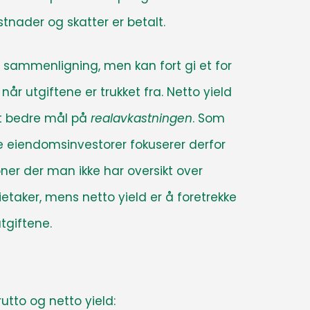
tnader og skatter er betalt.
v sammenligning, men kan fort gi et for
år utgiftene er trukket fra. Netto yield
et bedre mål på
realavkastningen
. Som
 eiendomsinvestorer fokuserer derfor
joner der man ikke har oversikt over
taker, mens netto yield er å foretrekke
utgiftene
.
utto og netto yield: