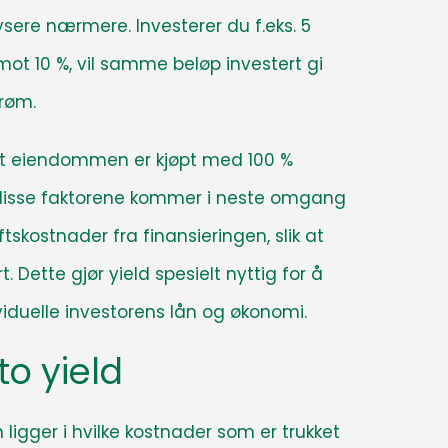
nalysere nærmere
. Investerer du f.eks. 5
erimot 10 %, vil samme beløp investert gi
trøm.
 at eiendommen er kjøpt med 100 %
 – disse faktorene kommer i neste omgang
skostnader fra finansieringen, slik at
t
. Dette gjør yield spesielt nyttig for å
iduelle investorens lån og økonomi.
to yield
en ligger i hvilke kostnader som er trukket