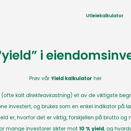
Utleiekalkulator
“yield” i eiendomsinv
Prøv vår
Yield kalkulator
her
(ofte kalt
direkteavkastning
) et av de viktigste beg
rone investert, og brukes som en enkel indikator på l
eld er, hvorfor det er viktig, forskjellen på brutto o
for mange investorer sikter mot
10 % yield
, og hvord