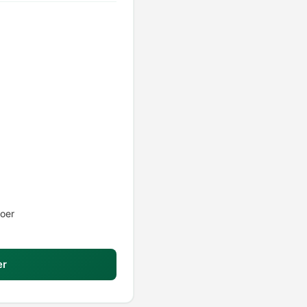
ioer
er