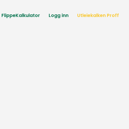
FlippeKalkulator
Logg inn
Utleiekalken Proff